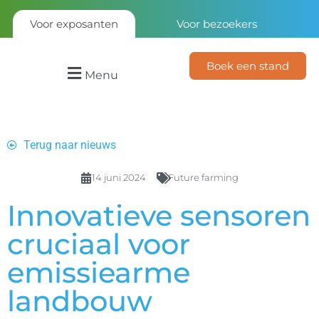
Voor exposanten
Voor bezoekers
Boek een stand
Menu
Terug naar nieuws
14 juni 2024
Future farming
Innovatieve sensoren
cruciaal voor
emissiearme
landbouw