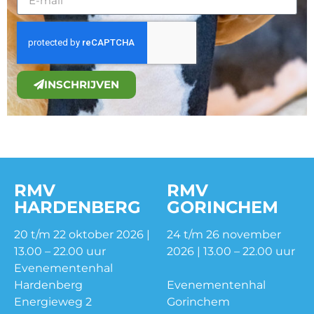
INSCHRIJVEN
RMV
RMV
HARDENBERG
GORINCHEM
20 t/m 22 oktober 2026 |
24 t/m 26 november
13.00 – 22.00 uur
2026 | 13.00 – 22.00 uur
Evenementenhal
Hardenberg
Evenementenhal
Energieweg 2
Gorinchem