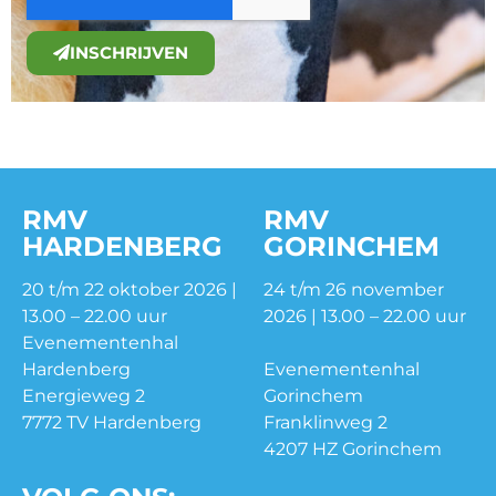
INSCHRIJVEN
RMV
RMV
HARDENBERG
GORINCHEM
20 t/m 22 oktober 2026 |
24 t/m 26 november
13.00 – 22.00 uur
2026 | 13.00 – 22.00 uur
Evenementenhal
Hardenberg
Evenementenhal
Energieweg 2
Gorinchem
7772 TV Hardenberg
Franklinweg 2
4207 HZ Gorinchem