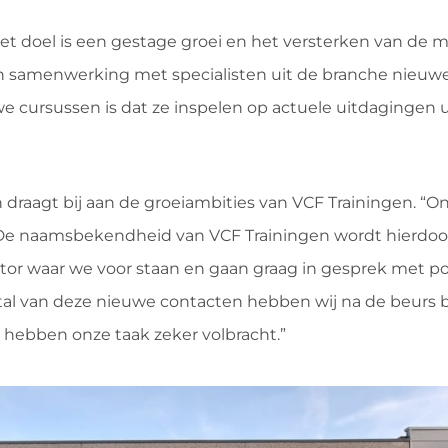
 Het doel is een gestage groei en het versterken van de m
ks in samenwerking met specialisten uit de branche nieu
e cursussen is dat ze inspelen op actuele uitdagingen ui
aagt bij aan de groeiambities van VCF Trainingen. “O
. De naamsbekendheid van VCF Trainingen wordt hierdoo
ctor waar we voor staan en gaan graag in gesprek met po
al van deze nieuwe contacten hebben wij na de beurs 
we hebben onze taak zeker volbracht.”