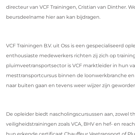
directeur van VCF Trainingen, Cristian van Dinther. 
beursdeelname hier aan kan bijdragen.
VCF Trainingen B.V. uit Oss is een gespecialiseerd opl
enthousiaste medewerkers richten zij zich op traini
pluimveetransportsector is VCF marktleider in hun
mesttransportcursus binnen de loonwerkbranche en me
naar buiten gaan en tevens weer wijzer zijn geworden 
De opleider biedt nascholingscursussen aan, zowel th
veiligheidstrainingen zoals VCA, BHV en hef- en rea
hun erkende certificaat Chauffeur Veetransport of Pl