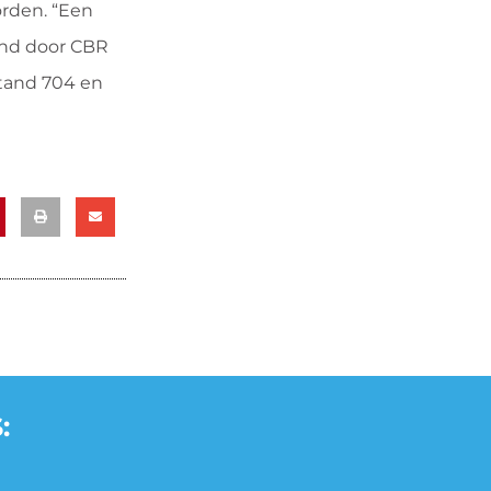
orden. “Een
end door CBR
stand 704 en
: