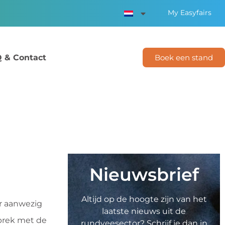
My Easyfairs
 & Contact
Boek een stand
Nieuwsbrief
Altijd op de hoogte zijn van het
r aanwezig
laatste nieuws uit de
prek met de
rundveesector? Schrijf je dan in