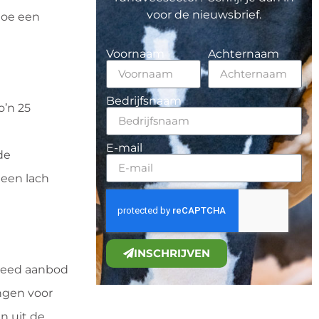
voor de nieuwsbrief.
hoe een
Voornaam
Achternaam
Bedrijfsnaam
o’n 25
E-mail
de
 een lach
INSCHRIJVEN
breed aanbod
ngen voor
n uit de