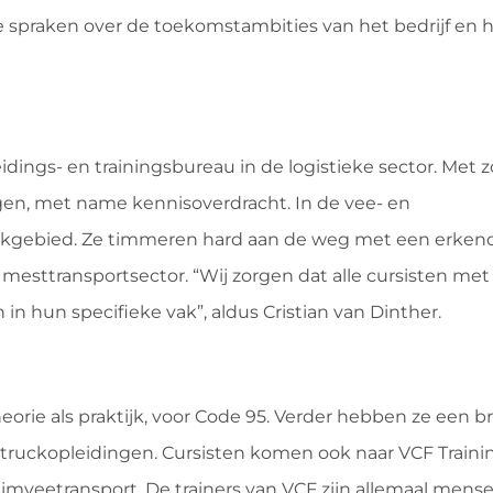
We spraken over de toekomstambities van het bedrijf en 
eidings- en trainingsbureau in de logistieke sector. Met z
ngen, met name kennisoverdracht. In de vee- en
 vakgebied. Ze timmeren hard aan de weg met een erken
sttransportsector. “Wij zorgen dat alle cursisten met
in hun specifieke vak”, aldus Cristian van Dinther.
eorie als praktijk, voor Code 95. Verder hebben ze een 
chtruckopleidingen. Cursisten komen ook naar VCF Traini
uimveetransport. De trainers van VCF zijn allemaal mense