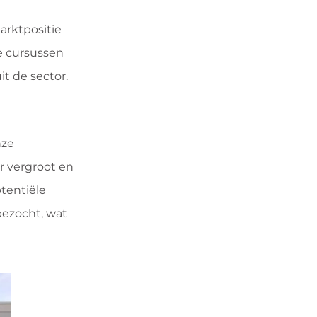
arktpositie
we cursussen
t de sector.
nze
r vergroot en
tentiële
bezocht, wat