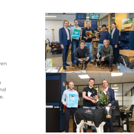
ven
n
und
e.