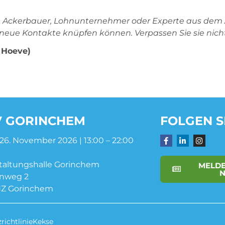
lter, Ackerbauer, Lohnunternehmer oder Experte aus dem 
 neue Kontakte knüpfen können. Verpassen Sie sie nicht
 Hoeve)
 GORINCHEM
FOLGEN S
s 26. November 2026 | 13:00 – 22:00
taltungshalle Gorinchem
MELDE
N
inweg 2
HZ Gorinchem
richtlinie
Kekse