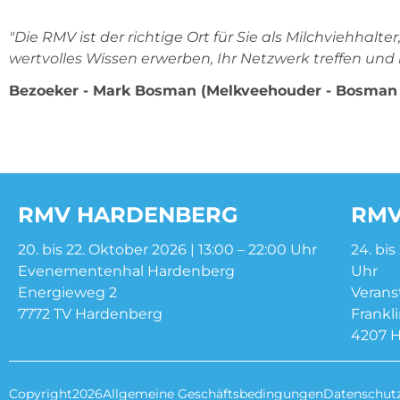
"Die RMV ist der richtige Ort für Sie als Milchviehha
wertvolles Wissen erwerben, Ihr Netzwerk treffen und
Bezoeker - Mark Bosman (Melkveehouder - Bosman
RMV HARDENBERG
RMV
20. bis 22. Oktober 2026 | 13:00 – 22:00 Uhr
24. bi
Evenementenhal Hardenberg
Uhr
Energieweg 2
Verans
7772 TV Hardenberg
Frankl
4207 
Copyright2026
Allgemeine Geschäftsbedingungen
Datenschutz