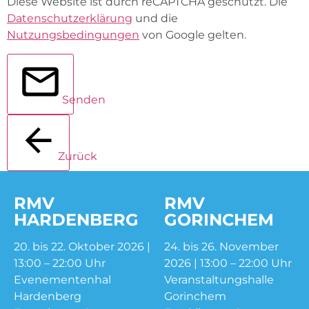
Diese Website ist durch reCAPTCHA geschützt. Die
Datenschutzerklärung
und die
Nutzungsbedingungen
von Google gelten.
Senden
Zurück
RMV
RMV
HARDENBERG
GORINCHEM
20. bis 22. Oktober 2026 |
24. bis 26. November
13:00 – 22:00 Uhr
2026 | 13:00 – 22:00 Uhr
Evenementenhal
Veranstaltungshalle
Hardenberg
Gorinchem