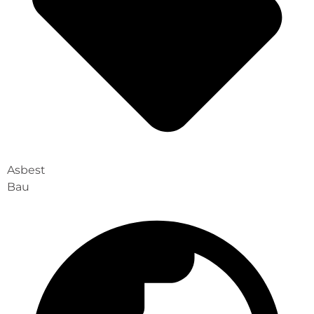
Asbest
Bau