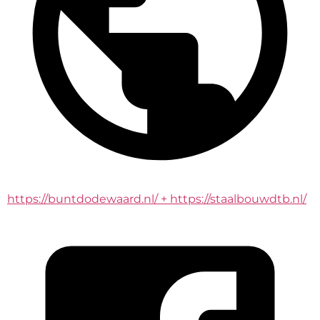
https://buntdodewaard.nl/ + https://staalbouwdtb.nl/