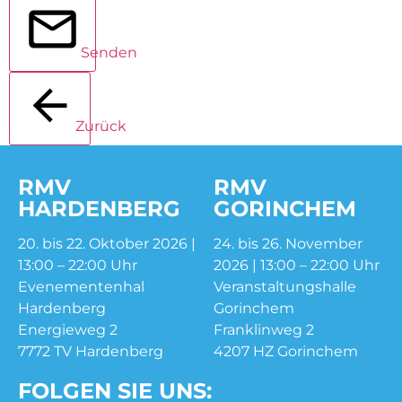
Senden
Zurück
RMV
RMV
HARDENBERG
GORINCHEM
20. bis 22. Oktober 2026 |
24. bis 26. November
13:00 – 22:00 Uhr
2026 | 13:00 – 22:00 Uhr
Evenementenhal
Veranstaltungshalle
Hardenberg
Gorinchem
Energieweg 2
Franklinweg 2
7772 TV Hardenberg
4207 HZ Gorinchem
FOLGEN SIE UNS: